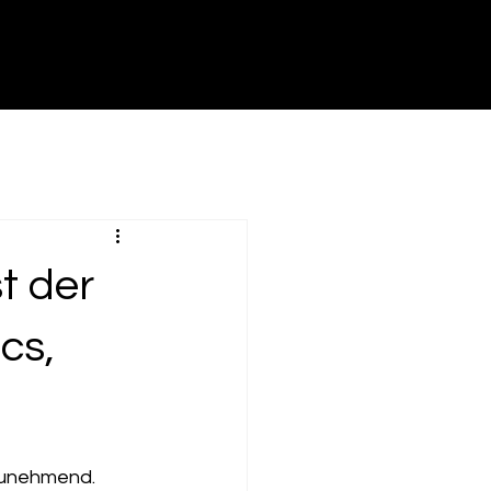
t der
cs,
unehmend. 