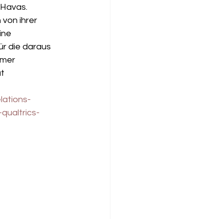
 Havas. 
von ihrer 
ine 
r die daraus 
mer 
t 
lations-
ualtrics-