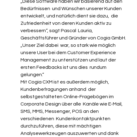
„Diese Software haben wir basierend auf den 
Bedürfnissen  und Wünschen unserer Kunden 
entwickelt, und natürlich dient sie dazu,  die 
Zufriedenheit von deren Kunden aktiv zu 
verbessern“, sagt Pascal  Lauria, 
Geschäftsführer und Gründer von Cogia GmbH. 
„Unser Ziel dabei  war, so stark wie möglich 
unsere User bei dem Customer Experience  
Management zu unterstützen und laut der 
ersten Feedbacks ist uns dies  rundum 
gelungen.“
Mit Cogia CXM ist es außerdem möglich, 
Kundenbefragungen anhand  der 
selbstgestalteten Online-Fragebögen im 
Corporate Design über alle  Kanäle wie E-Mail, 
SMS, MMS, Messenger, POS an den 
verschiedenen  Kundenkontaktpunkten 
durchzuführen, diese mit mächtigen  
Analysewerkzeugen auszuwerten und dank 