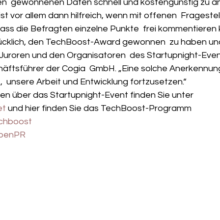
n  gewonnenen Daten schnell und kostengünstig zu ana
ist vor allem dann hilfreich, wenn mit offenen  Frageste
dass die Befragten einzelne Punkte  frei kommentieren
glücklich, den TechBoost-Award gewonnen  zu haben u
 Juroren und den Organisatoren  des Startupnight-Event
häftsführer der Cogia  GmbH. „Eine solche Anerkennung
t,  unsere Arbeit und Entwicklung fortzusetzen.“
en über das Startupnight-Event finden Sie unter  
et
 und hier finden Sie das TechBoost-Programm 
chboost
penPR