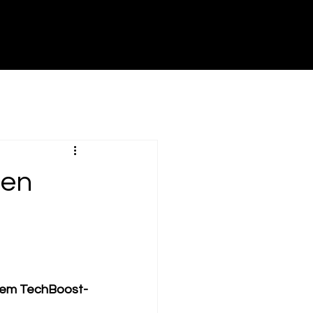
den
t dem TechBoost-