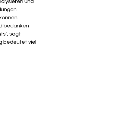
lysieren und  
llungen 
 können.
nd bedanken 
s", sagt 
 bedeutet viel 