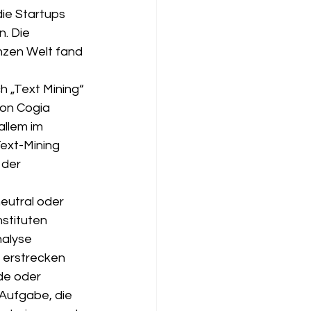
die Startups 
. Die 
nzen Welt fand 
h „Text Mining“ 
on Cogia 
llem im 
ext-Mining 
der 
eutral oder 
stituten 
alyse  
 erstrecken 
de oder 
 Aufgabe, die 