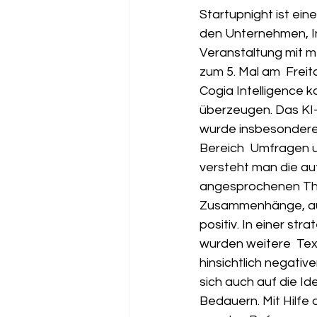
Startupnight ist ein
den Unternehmen, In
Veranstaltung mit m
zum 5. Mal am  Freit
Cogia Intelligence k
überzeugen. Das KI-
wurde insbesondere 
Bereich  Umfragen u
versteht man die au
angesprochenen Them
Zusammenhänge, auch
positiv. In einer st
wurden weitere  Text
hinsichtlich negativ
sich auch auf die Id
Bedauern. Mit Hilfe 