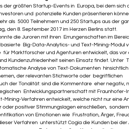
es der größten Startup-Events in  Europa, bei dem sich 
vestoren und  potenzielle Kunden präsentieren können
ehr als  5000 Teilnehmern und 250 Startups aus der ga
ag, den 8. September 2017 im Herzen Berlins statt. 
onnte die Juroren mit ihren  Errungenschaften im Bereic
basierte  Big-Data-Analytics- und Text-Mining-Modul v
 für Marktforscher und Agenturen entwickelt, das vor a
nd Kundenzufriedenheit seinen Einsatz findet. Unter  T
tomatische Analyse von Text-Dokumenten  hinsichtlich 
en, der relevanten Stichworte oder  begrifflichen 
 der Tonalität: sind die Kommentare  eher negativ, n
rategischen  Entwicklungspartnerschaft mit Fraunhofer-In
-Mining-Verfahren entwickelt, welche nicht nur eine An
er oder positiver Stimmungslagen einschließen,  sondern
entifikation von Emotionen wie  Frustration, Ärger, Freu
dieser Verfahren  unterstützt Cogia die Kunden bei der