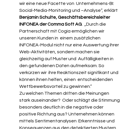
wir eine neue Facette von  Unternehmens-BI: 
Social-Media-Monitoring und –Analyse“, erklärt 
Benjamin Schulte, Geschäftsbereichsleiter 
INFONEA der Comma Soft AG
.  „Durch die 
Partnerschaft mit Cogia ermöglichen wir 
unseren Kunden in  einem zusätzlichen 
INFONEA-Modul nicht nur eine Auswertung ihrer  
Web-Aktivitäten, sondern machen sie 
gleichzeitig auf Muster und  Auffälligkeiten in 
den gefundenen Daten aufmerksam. So 
verkürzen wir  ihre Reaktionszeit signifikant und 
können ihnen helfen, einen  entscheidenden 
Wettbewerbsvorteil zu gewinnen.“
Zu welchen Themen driften die Meinungen 
stark auseinander?  Oder schlägt die Stimmung 
besonders deutlich in die negative oder  
positive Richtung aus? Unternehmen können 
mittels Sentimentanalysen  Erkenntnisse und 
Konsequenzen aus den detektierten Mustern 