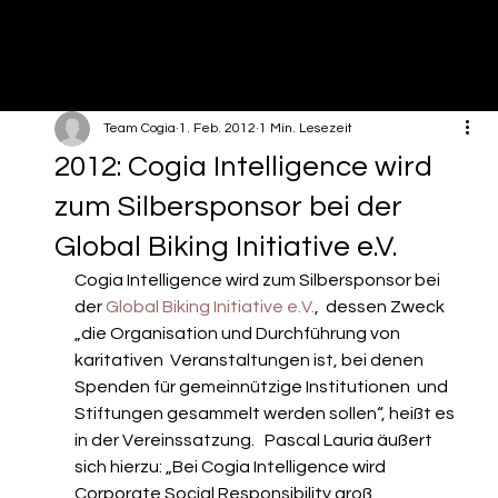
Team Cogia
1. Feb. 2012
1 Min. Lesezeit
2012: Cogia Intelligence wird
zum Silbersponsor bei der
Global Biking Initiative e.V.
Cogia Intelligence wird zum Silbersponsor bei 
der 
Global Biking Initiative e.V.
,  dessen Zweck 
„die Organisation und Durchführung von 
karitativen  Veranstaltungen ist, bei denen 
Spenden für gemeinnützige Institutionen  und 
Stiftungen gesammelt werden sollen“, heißt es 
in der Vereinssatzung.   Pascal Lauria äußert 
sich hierzu: „Bei Cogia Intelligence wird  
Corporate Social Responsibility groß 